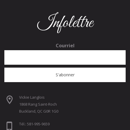
Infolettre
Courriel
Vickie Langlois
1868 Rang Saint-Roch
Buckland, QC G0R 1G0
Tél.: 581-995-9659