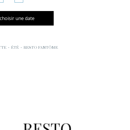
t choisir une date
TTE
•
ÉTÉ
•
RESTO FANTÔME