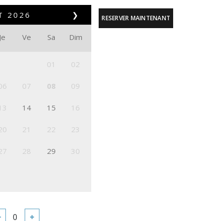
T
2026
❯
RESERVER MAINTENANT
Je
Ve
Sa
Dim
01
02
06
07
08
09
13
14
15
16
20
21
22
23
27
28
29
30
−
+