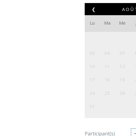
❮
AOÛ
Lu
Ma
Me
03
04
05
10
11
12
17
18
19
24
25
26
31
Participant(s)